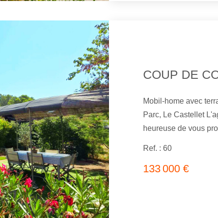
investiss
Mobil-home avec terr
Parc, Le Castellet L'agence COUZINET IMMOBILIER est
heureuse de vous pro
situé au sein de la réside
Ref. : 60
un magnifique terrain
133 000 €
bien bénéficie d'une 
dégagée, offrant un c
beaux jours dans un en
superficie d'environ 