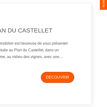
LAN DU CASTELLET
mobilier est heureuse de vous présenter
 située au Plan du Castellet, dans un
me, au milieu des vignes, avec une
ignes. La maison se compose
ne ouverte, d'une belle luminosité. Elle
res, permettant d'accueillir une famille ou
DÉCOUVRIR
n bénéficie d'un
offrant un espace agréable de détente. En
st présent, apportant un stationnement et du