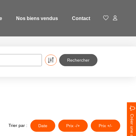
e
Nos biens vendus
Contact
Créer une alerte
Trier par :
Date
Prix -/+
Prix +/-