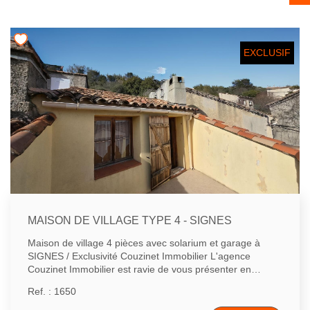
NOS BIENS VENDUS
EXCLUSIF
CONTACT
MAISON DE VILLAGE TYPE 4 - SIGNES
Maison de village 4 pièces avec solarium et garage à
SIGNES / Exclusivité Couzinet Immobilier L'agence
Couzinet Immobilier est ravie de vous présenter en
exclusivité cette charmante maison de village située à
Ref. : 1650
SIGNES, dans le département du Var (83). Ce bien de 4
pièces offre un cadre de vie agréable avec solarium et