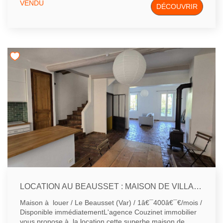
VENDU
DÉCOUVRIR
garage. Description du bien : Rez-de-chaussée : Un
séjour lumineux avec cuisine ouverte aménagée, créant
un espace convivial pour vos moments en famille ou entre
amis. Premier étage : Une chambre spacieuse et une
salle de bains avec WC, offrant confort et intimité.
Deuxième étage : Deux chambres supplémentaires et un
solarium, idéal pour profiter du climat ensoleillé de la
région. Atouts supplémentaires : Un grand garage de
25,5m² pour stationner vos véhicules en toute sécurité.
Une cave de 12m² pratique pour le stockage.
Environnement : SIGNES est une commune dynamique
offrant toutes les commodités nécessaires au quotidien,
telles que commerces, écoles et transports. Pour plus
d'informations ou pour organiser une visite, n'hésitez pas
à contacter l'agence Couzinet Immobilier.
LOCATION AU BEAUSSET : MAISON DE VILLAGE AVEC TERRASSE
Maison à louer / Le Beausset (Var) / 1â€¯400â€¯€/mois /
Disponible immédiatementL'agence Couzinet immobilier
vous propose à la location cette superbe maison de