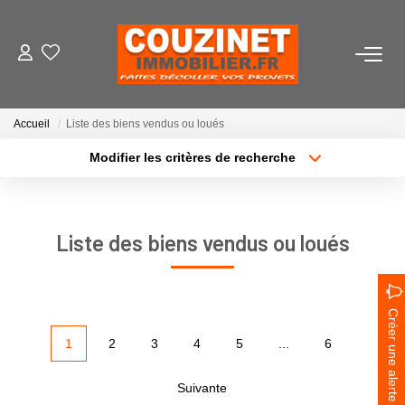
VENTES
Accueil
Liste des biens vendus ou loués
LOCATIONS
Modifier les critères de recherche
Localisation
Type de bien
Localisation
Sélectionnez...
ESTIMATION
Surface min
Budget max
Liste des biens vendus ou loués
AGENCE
Plus de critères
Créer une alerte
Qui Sommes-Nous ?
Créer une alerte
Notre Équipe
1
2
3
4
5
...
6
Nous Rejoindre
Nos Actualités
Suivante