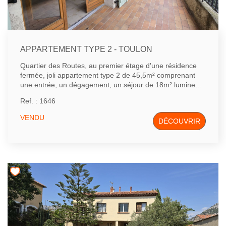
vous accompagnerons pour organiser une visite ou
obtenir plus d'informations. COUZINET IMMOBILIER,
votre agence de confiance.
APPARTEMENT TYPE 2 - TOULON
Quartier des Routes, au premier étage d'une résidence
fermée, joli appartement type 2 de 45,5m² comprenant
une entrée, un dégagement, un séjour de 18m² lumineux
donnant sur terrasse de 11m², une chambre, wc et salle
Ref. : 1646
de bains.
VENDU
DÉCOUVRIR