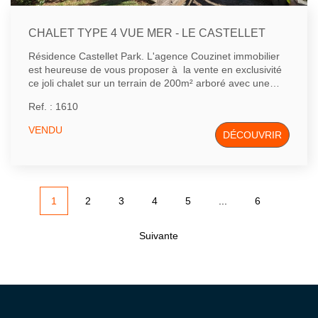
CHALET TYPE 4 VUE MER - LE CASTELLET
Résidence Castellet Park. L'agence Couzinet immobilier
est heureuse de vous proposer à la vente en exclusivité
ce joli chalet sur un terrain de 200m² arboré avec une
superbe vue sur la mer. Il se compose d'un séjour avec
Ref. : 1610
cuisine ouverte aménagée donnant sur une grande
terrasse en bois ensoleillée, d'un salon avec cheminée,
VENDU
DÉCOUVRIR
de deux chambres, d'une salle d'eau avec wc et d'une
mezzanine. Grand sous-sol, deux places de parking
privatives, résidence fermée avec piscine. Très belle
affaire...
1
2
3
4
5
...
6
Suivante