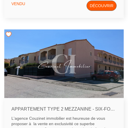
entrée couloir avec accès sur le garage.- Au premier
VENDU
DÉCOUVRIR
étage : salon séjour avec cuisine.- Au deuxième étage :
une grande chambre de 20 m² et salle d'eau avec WC.-
Au troisième étage : Une grande chambre mansardée
avec dressing.Le garage permet de rentrer une petite
voiture facilement, il possède l'eau et l'électricité.Pas de
travaux à prévoir.
APPARTEMENT TYPE 2 MEZZANINE - SIX-FOURS
L'agence Couzinet immobilier est heureuse de vous
proposer à la vente en exclusivité ce superbe