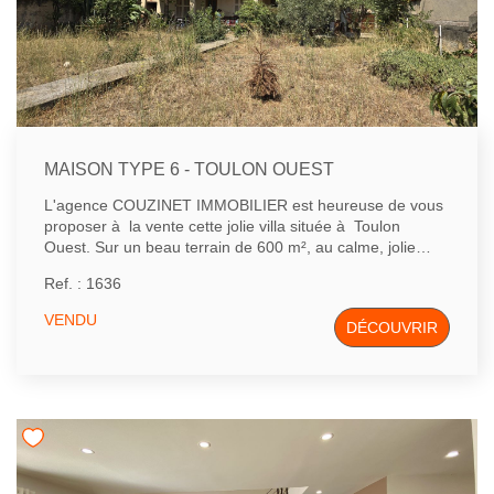
MAISON TYPE 6 - TOULON OUEST
L'agence COUZINET IMMOBILIER est heureuse de vous
proposer à la vente cette jolie villa située à Toulon
Ouest. Sur un beau terrain de 600 m², au calme, jolie
maison de 113m² sur deux niveaux à rénover. Elle se
Ref. : 1636
compose au rez-de-chaussée d'une entrée, de deux
chambres dont une avec salle d'eau et wc. Au premier
VENDU
DÉCOUVRIR
étage: un dégagement un salon donnant sur terrasse
sud, une cusine indépendante, 3 chambres, salle d'eau et
wc. Grande terrasse couverte au rez-de-chaussée
donnant sur le jardin. Possibilité de stationner de
nombreux vehicules.