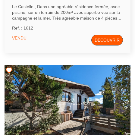
Le Castellet, Dans une agréable résidence fermée, avec
piscine, sur un terrain de 200m² avec superbe vue sur la
campagne et la mer. Très agréable maison de 4 pièces
en parfait état comprenant de plain-pied un vaste séjour-
Ref. : 1612
salon donnant sur terrasse exposée au sud, cuisine
américaine entièrement équipée, dégagement avec
VENDU
DÉCOUVRIR
placard et deux chambres dont une de 15m². Chambre
au sous-sol avec accès direct sur l'extérieur.