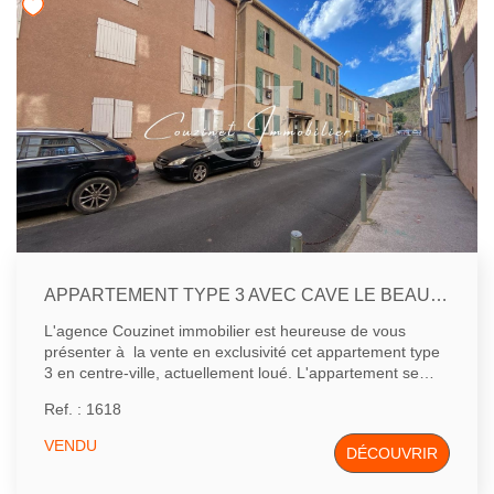
séparé. La villa dispose également d'un garage de 25m².
Matériaux de haute qualité. Le jardin reste à aménager
entièrement.
APPARTEMENT TYPE 3 AVEC CAVE LE BEAUSSET
L'agence Couzinet immobilier est heureuse de vous
présenter à la vente en exclusivité cet appartement type
3 en centre-ville, actuellement loué. L'appartement se
situe au premier étage, composé d'une entrée avec
Ref. : 1618
rangements donnant sur un séjour avec la cuisine.À votre
droite en rentrant, un couloir donnant sur un WC, deux
VENDU
DÉCOUVRIR
chambres, dont une avec placard et une salle d'eau.Le
séjour et les chambres donnent sur la rue, l'appartement