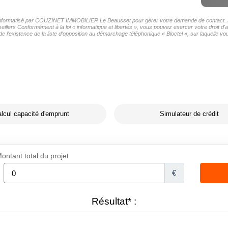
er informatisé par COUZINET IMMOBILIER Le Beausset pour gérer votre demande de contact. Ell
seillers Conformément à la loi « informatique et libertés », vous pouvez exercer votre droit
existence de la liste d'opposition au démarchage téléphonique « Bloctel », sur laquelle vou
lcul capacité d'emprunt
Simulateur de crédit