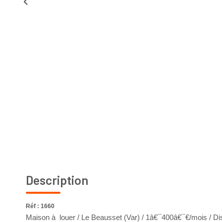
Description
Réf : 1660
Maison à louer / Le Beausset (Var) / 1â€¯400â€¯€/mois / D