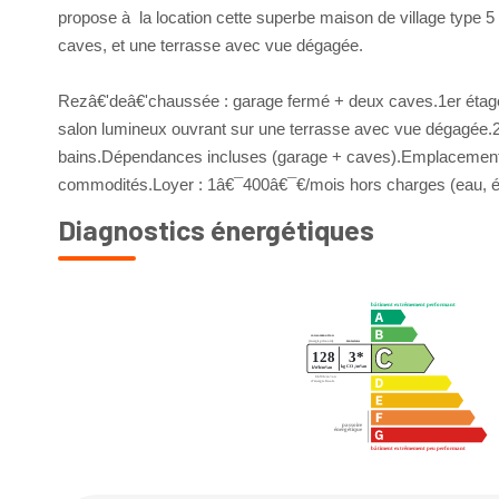
propose à la location cette superbe maison de village type 
caves, et une terrasse avec vue dégagée.
Rezâ€'deâ€'chaussée : garage fermé + deux caves.1er étage 
salon lumineux ouvrant sur une terrasse avec vue dégagée.2
bains.Dépendances incluses (garage + caves).Emplacement 
commodités.Loyer : 1â€¯400â€¯€/mois hors charges (eau, éle
Diagnostics énergétiques