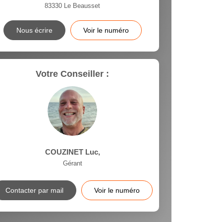
83330
Le Beausset
Nous écrire
Voir le numéro
Votre Conseiller :
COUZINET Luc
,
Gérant
Contacter par mail
Voir le numéro