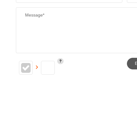
Message*
E