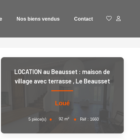
e
Nos biens vendus
Contact
LOCATION au Beausset : maison de
village avec terrasse
,
Le Beausset
Loué
92
m²
5
pièce(s)
Réf :
1660