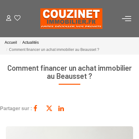
VENTES
Accueil
Actualités
LOCATIONS
Comment financer un achat immobilier au Beausset ?
Comment financer un achat immobilier
ESTIMATION
au Beausset ?
AGENCE
Qui Sommes-Nous ?
Partager sur :
Notre Équipe
Nous Rejoindre
Nos Actualités