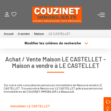
VENTES
Accueil
A vendre
Maison
LE CASTELLET
LOCATIONS
Modifier les critères de recherche
Localisation
Type de bien
Localisation
Sélectionnez...
ESTIMATION
Achat / Vente Maison LE CASTELLET -
Surface min
Budget max
Maison a vendre à LE CASTELLET
AGENCE
Plus de critères
Créer une alerte
Qui Sommes-Nous ?
Sur notre site consultez les annonces immobilière de Maison à vendre LE
CASTELLET. Trouvez votre Maison sur LE CASTELLET grâce aux annonces
Notre Équipe
immobilières de COUZINET IMMOBILIER Le Beausset.
Nous Rejoindre
Immobilier LE CASTELLET
Nos Actualités