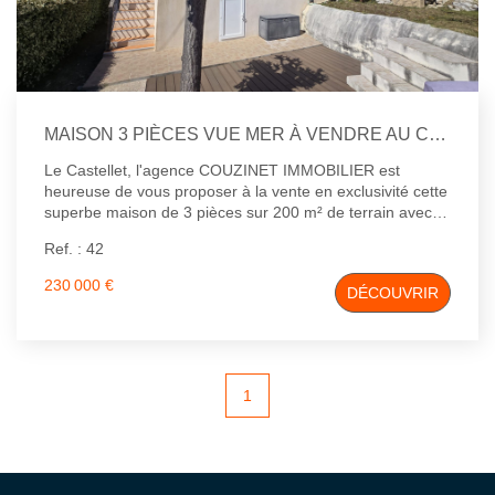
MAISON 3 PIÈCES VUE MER À VENDRE AU CASTELLET - RÉF 42 - 230 000 €
Le Castellet, l'agence COUZINET IMMOBILIER est
heureuse de vous proposer à la vente en exclusivité cette
superbe maison de 3 pièces sur 200 m² de terrain avec
vue mer panoramique située dans une résidence fermée
Ref. : 42
avec piscine. La maison se compose d'un séjour donnant
sur terrasse sud, d'une cuisine américaine équipée, d'une
230 000 €
DÉCOUVRIR
salle d'eau, d'un wc et de deux chambres. Un sous-sol
complète l'ensemble. Deux place de parking privatives.
1